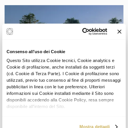
Consenso all'uso dei Cookie
Questo Sito utilizza Cookie tecnici, Cookie analytics e
Cookie di profilazione, anche installati da soggetti terzi
(cd. Cookie di Terza Parte). I Cookie di profilazione sono
utilizzati, previo tuo consenso al fine di proporti messaggi
PROGETTI
pubblicitari in linea con le tue preferenze. Ulteriori
Corte Achillea
informazioni sui Cookie installati mediante il Sito sono
Corte Achillea nasce per offrire un modo di abitare autentico,
in cui natura, luce e privacy trovano il proprio equilibrio.
disponibili accedendo alla Cookie Policy, resa sempre
SCOPRI IL BRAND
disponibile all’interno del Sito.
Mostra dettagli