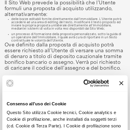
Il Sito Web prevede la possibilità che l’Utente
formuli una proposta di acquisto utilizzando,
alternativamente:
delle bozze editabili fornite direttamente dall’Immobiliare. L’Utente potrà
accedere ad una area di editing del testo, modificare il testo proposto ed
inviare la propria proposta unilaterale direttamente all’Immobiliare,
mediante i sistemi di volta in volta resi disponibili dal Sito Web;
un processo di formazione della proposta personalizzato, sotto la guida di
un operatore dell’Immobiliare, il quale avrà cura di riportare in un testo
contrattuale le volontà dell’Utente.
Ove definito dalla proposta di acquisto potrà
essere richiesto all’Utente di versare una somma
di denaro a titolo di deposito cauzionale tramite
bonifico bancario o assegno. Verrà poi richiesto
di caricare il codice dell’assegno e del bonifico.
6. Credenziali
Consenso all'uso dei Cookie
Questo Sito utilizza Cookie tecnici, Cookie analytics e
L’Utente risponderà di tutte le attività e operazioni svolte con
l’Account attivato e renderà immediatamente noto
Cookie di profilazione, anche installati da soggetti terzi
all’Immobiliare, tramite email, qualunque uso non autorizzato
(cd. Cookie di Terza Parte). I Cookie di profilazione sono
del proprio account e di accesso all’Area Riservata.