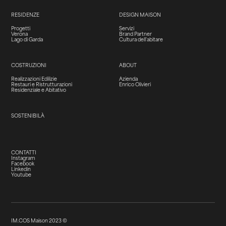
RESIDENZE
DESIGN MAISON
Progetti
Servizi
Verona
Brand Partner
Lago di Garda
Cultura dell'abitare
COSTRUZIONI
ABOUT
Realizzazioni Edilizie
Azienda
Restauri e Ristrutturazioni
Enrico Olivieri
Residenziale e Abitativo
SOSTENIBILÀ
CONTATTI
Instagram
Facebook
Linkedin
Youtube
IM.COS Maison 2023 ©