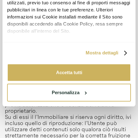
utilizzati, previo tuo consenso al fine di proporti messaggi
7. Diritti di proprietà intellettuale e
pubblicitari in linea con le tue preferenze. Ulteriori
informazioni sui Cookie installati mediante il Sito sono
marchi
disponibili accedendo alla Cookie Policy, resa sempre
disponibile all’interno del Sito.
Il Sito Web, considerato nella sua interezza, così
come tutto il materiale in esso contenuto, è
tutelato dalle leggi sul diritto d’autore e sugli altri
Mostra dettagli
diritti di proprietà intellettuale.
I contenuti pubblicati o comunque presenti sul
Sito – fra cui, a titolo esemplificativo e non
Accetta tutti
esaustivo, i marchi, i loghi, le immagini, i
comunicati ei documenti in genere ivi prodotti,
nonché il software applicativo ed i codici
Personalizza
utilizzati per l’implementazione del Sito – sono di
esclusiva titolarità dell’Immobiliare, o utilizzati
previa autorizzazione o licenza del relativo
proprietario.
Su di essi il l’Immobiliare si riserva ogni diritto, ivi
incluso quello di riproduzione: l’Utente può
utilizzare detti contenuti solo qualora ciò risulti
strettamente necessario per la corretta fruizione