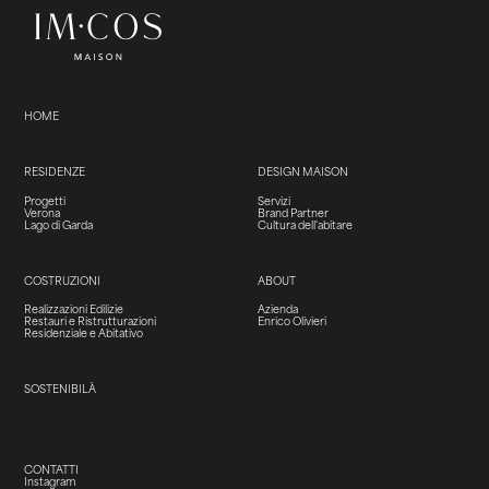
HOME
RESIDENZE
DESIGN MAISON
Progetti
Servizi
Verona
Brand Partner
Lago di Garda
Cultura dell'abitare
COSTRUZIONI
ABOUT
Realizzazioni Edilizie
Azienda
Restauri e Ristrutturazioni
Enrico Olivieri
Residenziale e Abitativo
SOSTENIBILÀ
CONTATTI
Instagram