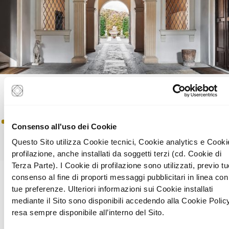
Consenso all'uso dei Cookie
Questo Sito utilizza Cookie tecnici, Cookie analytics e Cooki
profilazione, anche installati da soggetti terzi (cd. Cookie di
Terza Parte). I Cookie di profilazione sono utilizzati, previo t
consenso al fine di proporti messaggi pubblicitari in linea con
tue preferenze. Ulteriori informazioni sui Cookie installati
DIMORE DI CHARME.
mediante il Sito sono disponibili accedendo alla Cookie Polic
Una cornucopia di decori
architettonici di indiscusso fascino.
resa sempre disponibile all’interno del Sito.