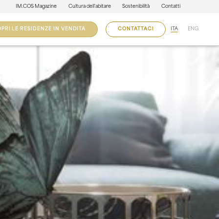
IM.COS Magazine
Cultura dell'abitare
Sostenibilità
Contatti
ITA
ENG
PRI LE RESIDENZE IN VENDITA
CONTATTACI