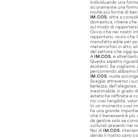
individuando una form
sicuramente una forma 
molte più forme di ben
IM.COS.
oltre a consid
domestica, ritiene che
sul modo di rapportarsi 
Ovvio che nei nostri in
rapportarsi, ovvio che 
manufatto edile per po
metamorfosi in atto, el
del settore che oggi qu
A
IM.COS.
è altrettant
Questo aspetto riguard
esistenti. Se vogliamo
percorrendo abbiamo la
IM.COS.
vuole accorge
Sceglie attraverso i suo
bellezza, dell’eleganza
inestimabile in grado d
estetiche raffinate e c
noi cosi tangibile, val
In un momento cosí imp
ha una grande importan
che il benessere è più 
da gestire solo se consi
culturali presenti nei no
Noi di
IM.COS.
ritenia
dando il nostro sano co