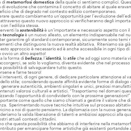
a di
metamorfosi domestica
della quale ci sentiamo complici. Que
di evoluzione che contamina il concetto di abitare al quale erav
eficio che di degrado nel contesto edilizio contemporaneo.
erare questo cambiamento un’opportunità per l’evoluzione dell’edil
 attraverso questo nuovo approccio si verificheranno degli impor
con l’edilizia stessa.
terventi la
sostenibilità
è un’importante e necessario aspetto con il
la
tecnologia
è un nuovo alleato, un elemento indispensabile nel n
ter garantire gli standard contemporanei, sicuramente sono temi ri
ementi che distinguono la nuova realtà abitativa. Riteniamo sia già
esto approccio è necessario ed è anche accessibile in ogni tipo di
o ovvio un altro aspetto!
a la forma di
bellezza
, l’
identità
, lo
stile
che ad oggi sono materia vi
 accorgerci, se solo lo vogliamo, diventa evidente che nel process
 possibilità di salvaguardare tutto questo.
rsene e farne tesoro!
i interventi, di ogni genere, di dedicare particolare attenzione al val
, dello stile; considerando queste affinità evidente forme di dialogo
i generare autenticità, ambienti singolari e unici, preziosi manufatt
ontenuti valorosi culturali e artistici. “Trasportiamo nel domani que
orizzando l’opportunità di condividerlo con le prossime generazioni!”
ortante come quello che siamo chiamati a gestire il valore che di
za. Sperimentando nuove tecniche intuitive sul processo abitativo
vicino a noi di quanto pensiamo. La diplomazia con la nuova generazi
deriamo la valida liberazione di talenti e ambiziosi approcci alla quan
stri attuali contesti cittadini.
mo che questa possibilità che abbiamo di interferire nella metamor
ntributo per emancipare forme artistiche già esistenti portandole 