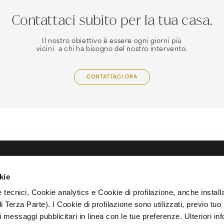
Contattaci subito per la tua casa.
Il nostro obiettivo è essere ogni giorni più
vicini a chi ha bisogno del nostro intervento.
CONTATTACI ORA
RESIDENZE
DESIGN MAISON
COSTRUZIONI
ABOUT
kie
Progetti
Servizi
Realizzazioni Edilizie
Azienda
Verona
Brand Partner
Restauri e
Enrico Olivier
 tecnici, Cookie analytics e Cookie di profilazione, anche installa
Lago di Garda
Cultura dell'abitare
Ristrutturazioni
Residenziale e
Abitativo
i Terza Parte). I Cookie di profilazione sono utilizzati, previo tuo
i messaggi pubblicitari in linea con le tue preferenze. Ulteriori in