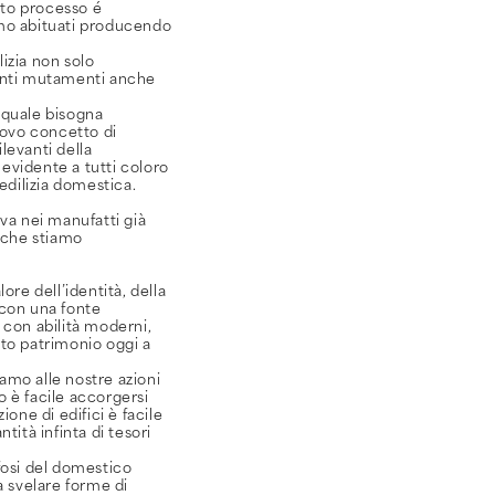
sto processo é
amo abituati producendo
izia non solo
tanti mutamenti anche
 quale bisogna
uovo concetto di
levanti della
 evidente a tutti coloro
 edilizia domestica.
va nei manufatti già
o che stiamo
ore dell’identità, della
 con una fonte
i con abilità moderni,
sto patrimonio oggi a
amo alle nostre azioni
 è facile accorgersi
one di edifici è facile
tità infinta di tesori
fosi del domestico
a svelare forme di