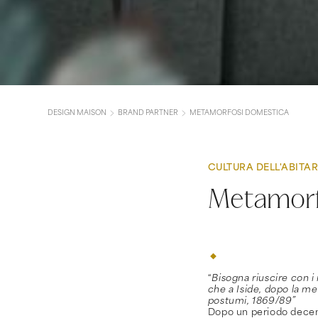
DESIGN MAISON
BRAND PARTNER
METAMORFOSI DOMESTICA
CULTURA DELL'ABITA
Metamorf
“
Bisogna riuscire con i 
che a Iside, dopo la me
postumi, 1869/89”
Dopo un periodo decenn