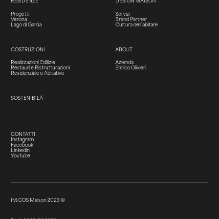
RESIDENZE
DESIGN MAISON
Progetti
Servizi
Verona
Brand Partner
Lago di Garda
Cultura dell'abitare
COSTRUZIONI
ABOUT
Realizzazioni Edilizie
Azienda
Restauri e Ristrutturazioni
Enrico Olivieri
Residenziale e Abitativo
SOSTENIBILÀ
CONTATTI
Instagram
Facebook
Linkedin
Youtube
IM.COS Maison 2023 ©