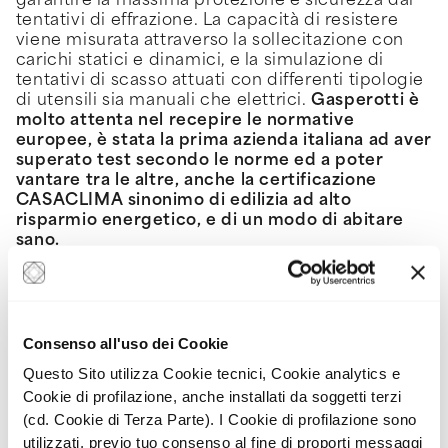
garantire la massima protezione e sicurezza dai
tentativi di effrazione. La capacità di resistere
viene misurata attraverso la sollecitazione con
carichi statici e dinamici, e la simulazione di
tentativi di scasso attuati con differenti tipologie
di utensili sia manuali che elettrici.
Gasperotti è
molto attenta nel recepire le normative
europee, è stata la prima azienda italiana ad aver
superato test secondo le norme ed a poter
vantare tra le altre, anche la certificazione
CASACLIMA sinonimo di edilizia ad alto
risparmio energetico, e di un modo di abitare
sano.
IM.COS
attraverso la propria esperienza in anni di
costruzioni e ristrutturazioni, ha selezionato una
serie di
brand di altissimo profilo
, con i quali si è
istaurato un sodalizio. Essere in partnership con
marchi che vantano reputazione e riconoscibilità
Consenso all'uso dei Cookie
internazionali, significa certamente essere
Questo Sito utilizza Cookie tecnici, Cookie analytics e
un’impresa affidabile e capace di lavorare con
Cookie di profilazione, anche installati da soggetti terzi
alti standard qualitativi, all’altezza di quelli delle
(cd. Cookie di Terza Parte). I Cookie di profilazione sono
illustri aziende partner.
utilizzati, previo tuo consenso al fine di proporti messaggi