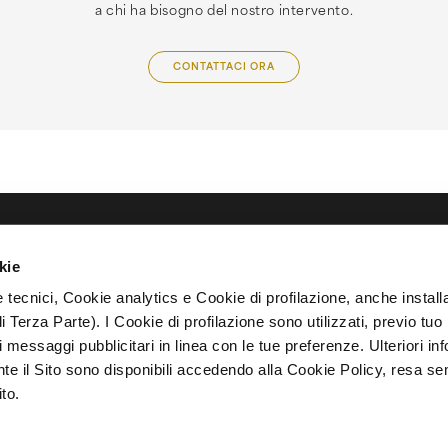
a chi ha bisogno del nostro intervento.
CONTATTACI ORA
RESIDENZE
DESIGN MAISON
COSTRUZIONI
ABOUT
kie
Progetti
Servizi
Realizzazioni Edilizie
Azienda
Verona
Brand Partner
Restauri e
Enrico Olivier
 tecnici, Cookie analytics e Cookie di profilazione, anche installa
Lago di Garda
Cultura dell'abitare
Ristrutturazioni
Residenziale e
Abitativo
i Terza Parte). I Cookie di profilazione sono utilizzati, previo tuo
i messaggi pubblicitari in linea con le tue preferenze. Ulteriori in
nte il Sito sono disponibili accedendo alla Cookie Policy, resa s
ito.