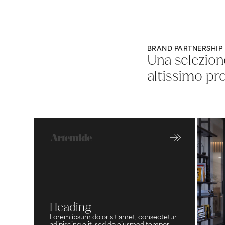
BRAND PARTNERSHIP
Una selezion
altissimo pro
Heading
Lorem ipsum dolor sit amet, consectetur