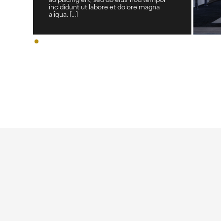
adipiscing elit, sed do eiusmod tempor
incididunt ut labore et dolore magna
aliqua. [...]