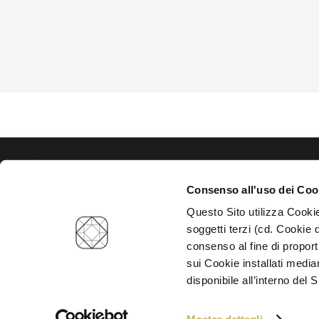
HOME
Consenso all'uso dei Coo
Questo Sito utilizza Cookie
soggetti terzi (cd. Cookie d
consenso al fine di proport
sui Cookie installati media
disponibile all’interno del S
Privacy Policy
Privacy Marketing
Cookies Policy
Cookie Settings