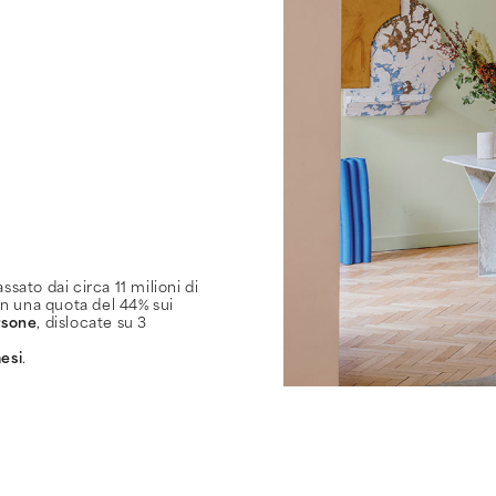
assato dai circa 11 milioni di
con una quota del 44% sui
rsone
, dislocate su 3
aesi
.