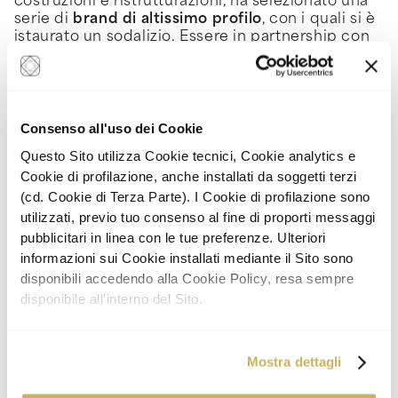
costruzioni e ristrutturazioni, ha selezionato una
serie di
brand di altissimo profilo
, con i quali si è
istaurato un sodalizio. Essere in partnership con
marchi che vantano reputazione e riconoscibilità
internazionali, significa certamente essere
un’impresa affidabile e capace di lavorare con
alti standard qualitativi, all’altezza di quelli delle
illustri aziende partner.
Consenso all'uso dei Cookie
Questo Sito utilizza Cookie tecnici, Cookie analytics e
Cookie di profilazione, anche installati da soggetti terzi
(cd. Cookie di Terza Parte). I Cookie di profilazione sono
utilizzati, previo tuo consenso al fine di proporti messaggi
pubblicitari in linea con le tue preferenze. Ulteriori
informazioni sui Cookie installati mediante il Sito sono
disponibili accedendo alla Cookie Policy, resa sempre
disponibile all’interno del Sito.
Mostra dettagli