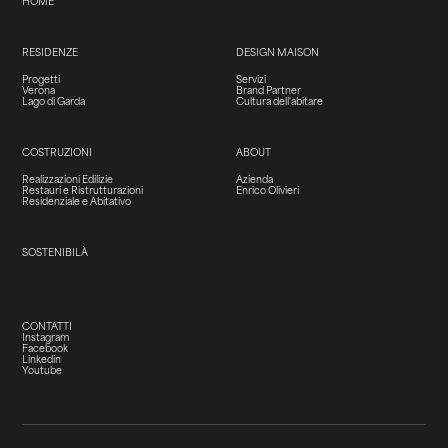
HOME
RESIDENZE
DESIGN MAISON
Progetti
Servizi
Verona
Brand Partner
Lago di Garda
Cultura dell'abitare
COSTRUZIONI
ABOUT
Realizzazioni Edilizie
Azienda
Restauri e Ristrutturazioni
Enrico Olivieri
Residenziale e Abitativo
SOSTENIBILÀ
CONTATTI
Instagram
Facebook
Linkedin
Youtube